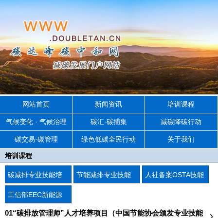
网站首页
新闻资讯
培训课程
气候变化 · 气候治理
碳汇·碳捕集
减碳降碳行动
碳交易·碳管理
绿色低碳全民行动
关于我们
培训课程
碳减排专业技能培
节能减排专业技能
人社备案OSTA技能
训
培训
等级证书
工信部EEC新能源
职业技术证书
01“碳排放管理师”人才培养项目（中国节能协会颁发专业技能