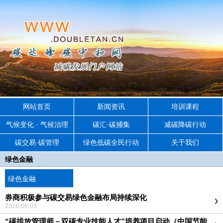
网站首页
新闻资讯
培训课程
气候变化 · 气候治理
碳汇·碳捕集
减碳降碳行动
碳交易·碳管理
绿色低碳全民行动
关于我们
绿色金融
绿色金融
券商积极参与碳交易绿色金融布局持续深化
2026-08-03
“碳排放管理师－双碳专业技能人才”培养项目启动（中国节能