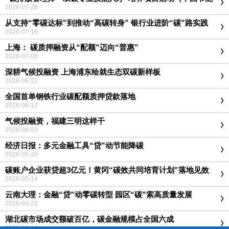
协会主办）
2026-07-28
从支持“零碳达标”到推动“高碳转身” 银行业进阶“碳”路实践
2026-07-16
上海： 碳质押融资从“配额”迈向“普惠”
2026-07-06
深耕气候投融资 上海浦东绘就生态双碳新样板
2026-06-22
全国首单钢铁行业碳配额质押贷款落地
2026-06-12
气候投融资，福建三明这样干
2026-06-03
经济日报：多元金融工具“贷”动节能降碳
2026-05-20
碳账户企业获贷超3亿元！黄冈“碳效共同培育计划”落地见效
2026-05-14
云南大理：金融“贷”动零碳转型 园区“碳”索高质量发展
2026-04-23
湖北碳市场成交额破百亿，碳金融规模占全国六成
2026-04-14