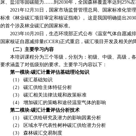
床、盐沼等固碳能力……到2030年，全国森林覆盖率达到25%左
2021年12月31日，国家市场监督管理总局、国家标准化
标准《林业碳汇项目审定和核证指南》。这是我国明确提出2030年
的首个涉及林业碳汇的国家标准。
2023年10月20日，生态环境部正式公布《温室气体自愿
国家核证自愿减排量(CCER)正式重启，碳汇项目开发及相关
（二）主要学习内容
本培训课程分为三个等级，分别为：初级、中级、高级，
要求涵盖了对低级别的要求。主要学习内容以下：
第一模块
:
碳汇计量评估基础理论知识
（
1
） 碳汇基础知识
（
2
） 碳汇供给主体特征分析
（
3
） 碳汇相关法律法规和政策标准
（
4
） 增加碳汇的策略和途径温室气体的影响
第二模块
:
碳汇计量评估分析技术
（
1
） 碳汇供给研究及潜力的影响因素分析
（
2
） 区域水平代表性树种碳汇供给潜力分析
（
3
） 森林碳汇交易制度