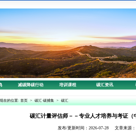
鸣
减碳降碳行动
培训课程
碳汇资讯
现在的位置:
首页
>
碳汇·碳捕集
>
碳汇
碳汇计量评估师－－专业人才培养与考证（
发布/更新时间：2026-07-28 文章来