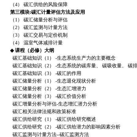
（
4
） 碳汇供给的风险保障
第三模块
:
碳汇计量评估方法及应用
（
1
） 碳汇储量分析与评估
（
2
） 碳汇监测与计量方法
（
3
） 碳汇交易与定价机制
（
4
） 温室气体减排计量
◆
课程（必修）大纲
碳汇基础知识（
1
）
-
生态系统生产力的主要概念
碳汇基础知识（
2
）
-
生态系统的碳库量、 碳吸收量、 碳
碳汇基础知识（
3
）
-
碳汇的作用
碳汇储量分析（
1
）
-
生态退化现状分析
碳汇储量分析（
2
）
-
生态汇增潜力
碳汇储量分析（
3
）
-
碳汇价值分析
碳汇增量分析与评估
-
生态增汇潜力分析
碳汇相关法律法规和政策标准
碳汇供给研究（
1
）
-
碳汇供给研究概述
碳汇供给研究（
2
）
-
碳汇供给潜力的影响因素分析
碳汇监测与计量方法
--
碳汇监测方法