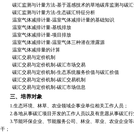
碳汇监测与计量方法
-
基于遥感技术的草地碳库监测与碳汇
碳汇监测与计量方法
-
生态碳汇特征分析
温室气体减排计量
-
温室气体减排计量的基础知识
温室气体减排计量
-
基线排放
温室气体减排计量
-
项目排放
温室气体减排计量
-
温室气体三种潜在泄露源
温室气体减排量的计算
碳汇交易与定价机制
碳汇交易与定价机制
-
碳汇市场交易
碳汇交易与定价机制
-
生态系统服务价值与碳汇价值
碳汇交易与定价机制
-
碳汇交易机制
碳汇交易与定价机制
-
碳汇市场信息
三、培养对象
1.
生态环境、林草、农业领域企事业单位相关工作人员；
2.各地从事碳汇项目开发的工作人员以及有意愿从事碳汇行
3.
节能环保企业、节能服务公司、林业、草业、农业企业等
干；