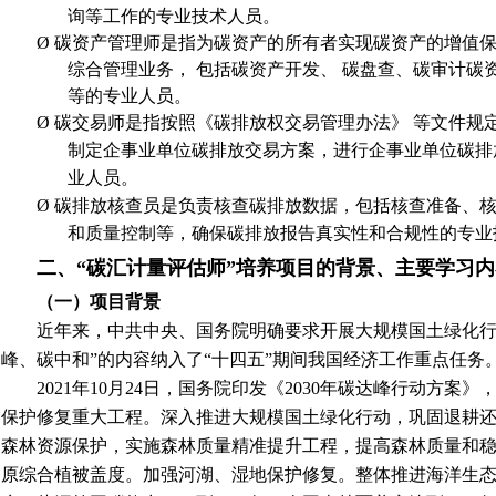
询等工作的专业技术人员。
Ø
碳
资产管理师是指为碳资产的所有者实现碳资产的增值
综合管理业务，
包括碳资产开发、
碳盘查、碳审计碳
等的专业人员。
Ø
碳交易师是指按照《碳排放权交易管理办法》
等文件规
制定企事业单位碳排放交易方案，进行企事业单位碳排
业人员。
Ø
碳排放核查员是负责核查碳排放数据，包括核查准备、
和质量控制等，确保碳排放报告真实性和合规性的专业
二、“碳汇计量评估师”培养项目的背景、主要学习内
（一）项目背景
近年来，中共中央、国务院明确要求开展大规模国土绿化行
峰、碳中和”的内容纳入了“十四五”期间我国经济工作重点任务
2021年10月24日，国务院印发《2030年碳达峰行动方
保护修复重大工程。深入推进大规模国土绿化行动，巩固退耕
森林资源保护，实施森林质量精准提升工程，提高森林质量和
原综合植被盖度。加强河湖、湿地保护修复。整体推进海洋生