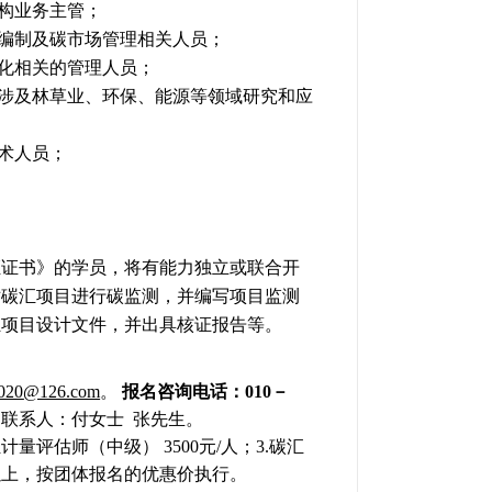
机构业务主管；
单编制及碳市场管理相关人员；
变化相关的管理人员；
有涉及林草业、环保、能源等领域研究和应
术人员；
证证书》的学员，将有能力独立或联合开
对碳汇项目进行碳监测，并编写项目监测
汇项目设计文件，并出具核证报告等。
020
@126.com
。
报名咨询电话：
010
－
联系人：付女士
张先生。
汇计量评估师（中级）
3500
元
/
人；
3.
碳汇
以上，按团体报名的优惠价执行。