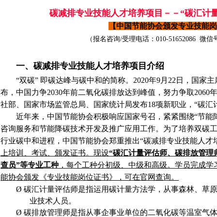
碳减排专业技能人才培养项目－－
“碳汇计
【中国节能协会颁发专业技能岗
（报名咨询/受理电话：010-51652086 微信号：
一、碳减排专业技能人才培养项目介绍
“
双碳
”
即碳达峰与碳中和的简称。
2020
年
9
月
22
日，国家主
布，中国力争
2030
年前二氧化碳排放达到峰值，努力争取
2060
年
社部、国家市场监管总局、国家统计局发布
18
项新职业，
“
碳汇
近年来，中国节能协会积极响应国家号召，紧紧围绕“节能
咨询服务和节能降碳技术开发及推广应用工作。为了培养双碳
行业碳中和进程，
中国节能协会郑重推出“碳减排专业技能人才
上培训、考试、颁发证书。现设
“碳汇计量评估师、
碳排放管理
查员
”等
专业工种
，每个工种分初级、中级和高级。
学员完成学
能协会颁发《专业技能岗位证书》，可在官网查询。
Ø
碳汇计量评估师是指运用碳计量方法学，从事森林、草
业技术人员。
Ø
碳排放管理师是指从事企事业单位的二氧化碳等温室气