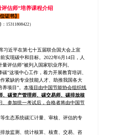
量评估师”培养课程介绍
位证书
】
15311808422）
席习近平在第七十五届联合国大会上宣
前实现碳中和目标。2022年
6
月
14
日，人
计量评估师
”
被列入国家职业序列。
降碳”这项中心工作，着力开展教育培训、
工作紧缺的专业技能人才、助推我国各大
培养项目”。
本项目由
中国节能协会组织线
师、碳资产管理师、碳交易师
、碳排放核
习、参加统一考试后，合格者将由中国节
原等生态系统碳汇计量、审核、评估的专
体排放监测、统计核算、核查、交易、咨