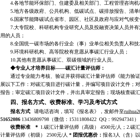
4.各地节能环保部门、住建委及相关部门、工程管理咨询
5.地方各级政府、公共机构、低碳试点、碳排放报告、清
6.国家节能降碳试点省市、园区、社区及政府与应对气候
7.大专院校、科研机构专业研究人员及投融资决策人员并
用的人员；
8.全国统一碳市场的各行业企（事）业单位相关负责人和技
9.环境科研机构、高等院校有意愿从事碳汇行业人员；
10.其他有意愿从事碳汇、双碳领域的行业人员。
◆专业人才培养目标――碳汇计量评估师：
通过专业能力考核、验证并获得碳汇计量评估师《能力验
展以下工作：对碳汇项目进行碳计量，并编写项目设计文件；
报告；审定碳汇项目设计文件，并出具审定报告；现场核查碳
四、报名方式、收费标准、学习及考试方式
报名方式
请电话咨询，填写《报名表》，发邮件至
ruihua2
51652086
13436809798
（微信：
15311808422
QQ
：
992947341
）
收费标准
＊
1.
碳汇计量评估师（高级）
4500
元
/
人；
2.
碳
计量评估师（初级）
2500
元
/
人
*
团报优惠价：
报名
3
人（含）