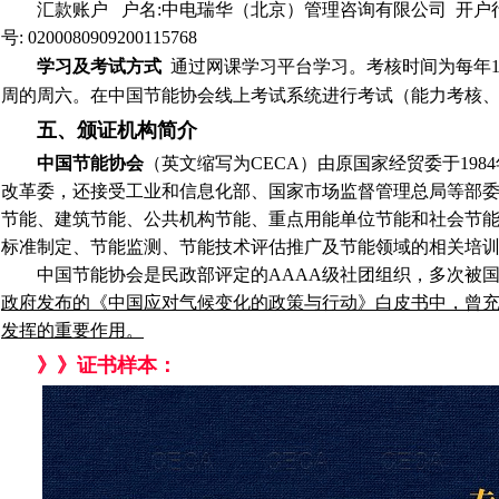
汇款账户
户名
:
中电瑞华（北京）管理咨询有限公司
开户
号
: 0200080909200115768
学习及考试方式
通过网课学习平台学习。考核时间为每年1月
周的
周六。在中国节能协会线上考试系统进行考试（能力考核
五、颁证机构简介
中国节能协会
（英文缩写为CECA）由原国家经贸委于19
改革委，还接受工业和信息化部、国家市场监督管理总局等部
节能、建筑节能、公共机构节能、重点用能单位节能和社会节
标准制定、节能监测、节能技术评估推广及节能领域的相关培
中国节能协会是民政部评定的AAAA级社团组织，多次被
政府发布的《中国应对气候变化的政策与行动》白皮书中，曾
发挥的重要作用。
》》证书样本：