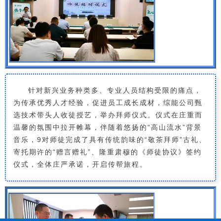
针对新兴业务种类多、专业人员结构受限的痛点，
为传承优秀人才经验，促进员工成长成材，综能公司甄
选技术带头人收徒授艺，举办拜师仪式。仪式在庄重而
温馨的氛围中拉开帷幕，伴随着悠扬的“高山流水”背景
音乐，9对师徒完成了具有传统韵味的“敬茶拜师”古礼、
寄托期许的“赠言赠礼”、隆重肃穆的《师徒协议》签约
仪式，全体庄严承诺，开启传帮旅程。